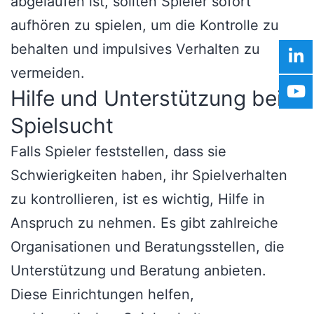
abgelaufen ist, sollten Spieler sofort
aufhören zu spielen, um die Kontrolle zu
behalten und impulsives Verhalten zu
vermeiden.
Hilfe und Unterstützung bei
Spielsucht
Falls Spieler feststellen, dass sie
Schwierigkeiten haben, ihr Spielverhalten
zu kontrollieren, ist es wichtig, Hilfe in
Anspruch zu nehmen. Es gibt zahlreiche
Organisationen und Beratungsstellen, die
Unterstützung und Beratung anbieten.
Diese Einrichtungen helfen,