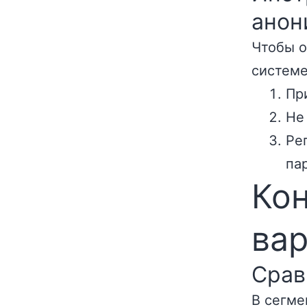
анон
Чтобы о
системе
Пр
Не
Ре
па
Кон
ва
Срав
В сегме