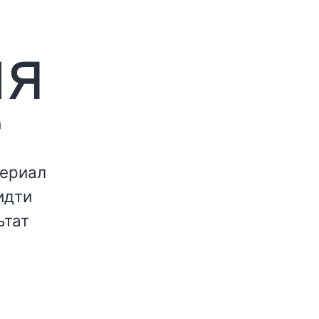
ия
а
териал
идти
ьтат