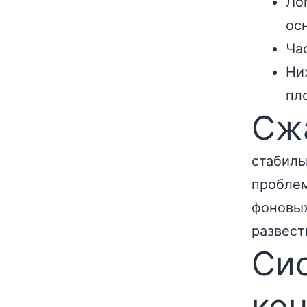
Ло
ос
Ча
Ни
пл
Сж
стабиль
проблем
фоновых
развест
Сис
ко