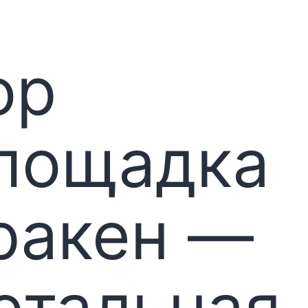
ор
лощадка
ракен —
етальная