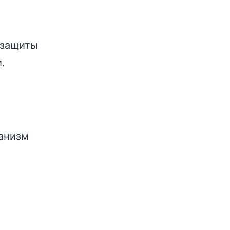
 защиты
.
анизм