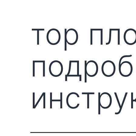
тор пл
подроб
инстру