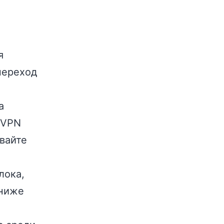
я
переход
а
 VPN
вайте
лока,
 ниже