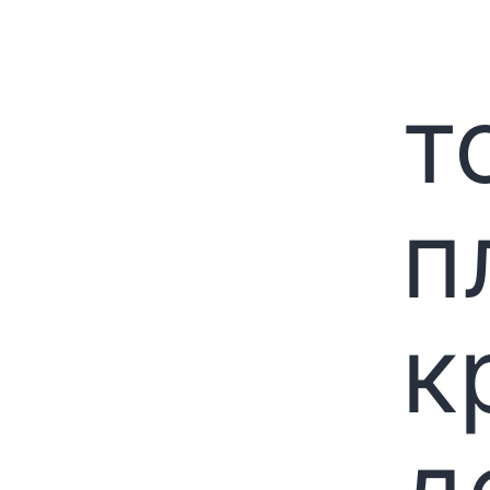
т
п
к
д