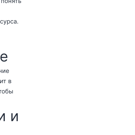
 понять
сурса.
е
ние
ит в
чтобы
и и