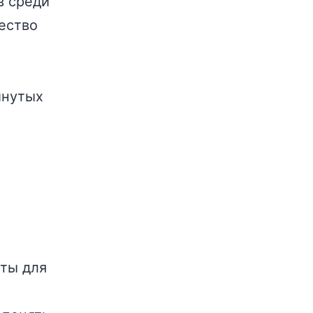
в среди
ество
инутых
ты для