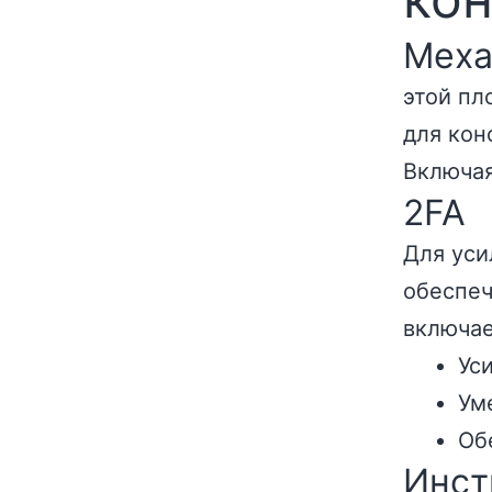
Меха
этой пл
для кон
Включа
2FA
Для уси
обеспеч
включае
Ус
Ум
Об
Инст