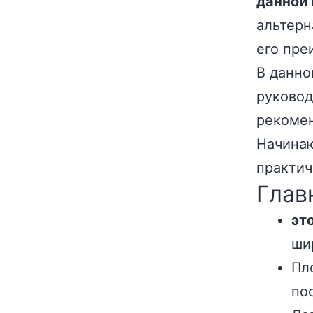
данной
альтерн
его пре
В данно
руковод
рекоме
Начина
практи
Глав
эт
ши
Пл
по