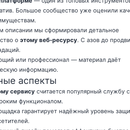
 платформе
— один из топовых инструменто
атив. Большое сообщество уже оценили кач
имуществам.
м описании мы сформировали детальное
ство о
этому веб-ресурсу
. С азов до продв
ндаций.
ющий или профессионал — материал даёт
ческую информацию.
ные аспекты
ому сервису
считается популярный службу с
роким функционалом.
ощадка гарантирует надёжный уровень защи
сетителей.