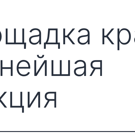
ощадка к
нейшая
кция