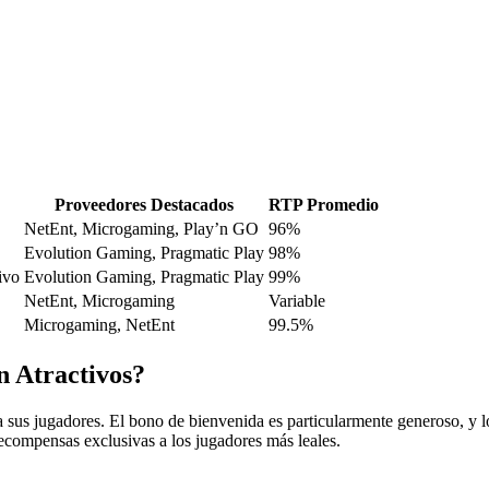
Proveedores Destacados
RTP Promedio
NetEnt, Microgaming, Play’n GO
96%
Evolution Gaming, Pragmatic Play
98%
ivo
Evolution Gaming, Pragmatic Play
99%
NetEnt, Microgaming
Variable
Microgaming, NetEnt
99.5%
n Atractivos?
 sus jugadores. El bono de bienvenida es particularmente generoso, y 
ecompensas exclusivas a los jugadores más leales.