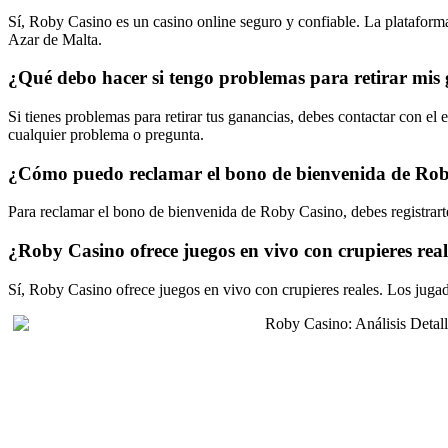
Sí, Roby Casino es un casino online seguro y confiable. La plataforma 
Azar de Malta.
¿Qué debo hacer si tengo problemas para retirar mis
Si tienes problemas para retirar tus ganancias, debes contactar con el
cualquier problema o pregunta.
¿Cómo puedo reclamar el bono de bienvenida de Ro
Para reclamar el bono de bienvenida de Roby Casino, debes registrart
¿Roby Casino ofrece juegos en vivo con crupieres rea
Sí, Roby Casino ofrece juegos en vivo con crupieres reales. Los juga