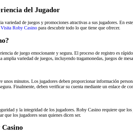
eriencia del Jugador
a variedad de juegos y promociones atractivas a sus jugadores. En este
.
Visita Roby Casino
para descubrir todo lo que tiene que ofrecer.
no?
iencia de juego emocionante y segura. El proceso de registro es rápido 
na amplia variedad de juegos, incluyendo tragamonedas, juegos de mesa
iere unos minutos. Los jugadores deben proporcionar información perso
egura. Finalmente, deben verificar su cuenta mediante un enlace de con
 seguridad y la integridad de los jugadores. Roby Casino requiere que l
zar que los jugadores sean quienes dicen ser.
 Casino