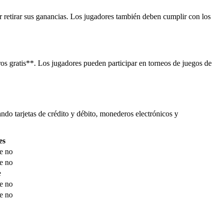
retirar sus ganancias. Los jugadores también deben cumplir con los
s gratis**. Los jugadores pueden participar en torneos de juegos de
ndo tarjetas de crédito y débito, monederos electrónicos y
es
e no
e no
e
e no
e no