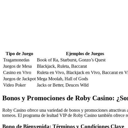
Tipo de Juego
Ejemplos de Juegos
Tragamonedas
Book of Ra, Starburst, Gonzo’s Quest
Juegos de Mesa
Blackjack, Ruleta, Baccarat
Casino en Vivo
Ruleta en Vivo, Blackjack en Vivo, Baccarat en V
Juegos de Jackpot
Mega Moolah, Hall of Gods
Video Poker
Jacks or Better, Deuces Wild
Bonos y Promociones de Roby Casino: ¿So
Roby Casino ofrece una variedad de bonos y promociones atractivas a
torneos. El programa de lealtad VIP de Roby Casino también ofrece r
Bono de Bienvenida: Términos y Condiciones Clave