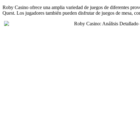
Roby Casino ofrece una amplia variedad de juegos de diferentes pro
Quest. Los jugadores también pueden disfrutar de juegos de mesa, com