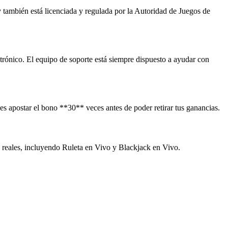
 y también está licenciada y regulada por la Autoridad de Juegos de
ctrónico. El equipo de soporte está siempre dispuesto a ayudar con
s apostar el bono **30** veces antes de poder retirar tus ganancias.
s reales, incluyendo Ruleta en Vivo y Blackjack en Vivo.