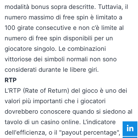
modalità bonus sopra descritte. Tuttavia, il
numero massimo di free spin è limitato a
100 girate consecutive e non c’è limite al
numero di free spin disponibili per un
giocatore singolo. Le combinazioni
vittoriose dei simboli normali non sono
considerati durante le libere giri.
RTP
L’RTP (Rate of Return) del gioco è uno dei
valori più importanti che i giocatori
dovrebbero conoscere quando si siedono al
tavolo di un casino online. L'indicatore
dell'efficienza, o il "payout percentage", può