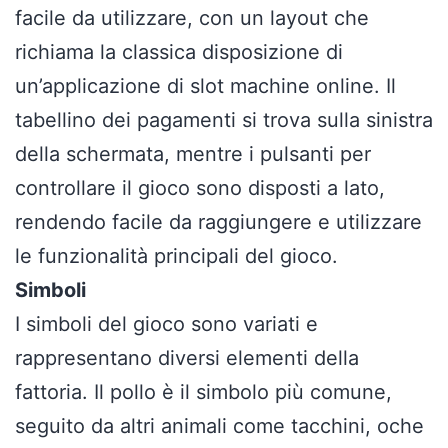
facile da utilizzare, con un layout che
richiama la classica disposizione di
un’applicazione di slot machine online. Il
tabellino dei pagamenti si trova sulla sinistra
della schermata, mentre i pulsanti per
controllare il gioco sono disposti a lato,
rendendo facile da raggiungere e utilizzare
le funzionalità principali del gioco.
Simboli
I simboli del gioco sono variati e
rappresentano diversi elementi della
fattoria. Il pollo è il simbolo più comune,
seguito da altri animali come tacchini, oche