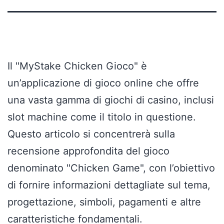
Il "MyStake Chicken Gioco" è
un’applicazione di gioco online che offre
una vasta gamma di giochi di casino, inclusi
slot machine come il titolo in questione.
Questo articolo si concentrerà sulla
recensione approfondita del gioco
denominato "Chicken Game", con l’obiettivo
di fornire informazioni dettagliate sul tema,
progettazione, simboli, pagamenti e altre
caratteristiche fondamentali.