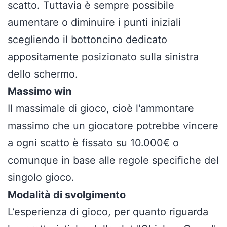
scatto. Tuttavia è sempre possibile
aumentare o diminuire i punti iniziali
scegliendo il bottoncino dedicato
appositamente posizionato sulla sinistra
dello schermo.
Massimo win
Il massimale di gioco, cioè l'ammontare
massimo che un giocatore potrebbe vincere
a ogni scatto è fissato su 10.000€ o
comunque in base alle regole specifiche del
singolo gioco.
Modalità di svolgimento
L’esperienza di gioco, per quanto riguarda