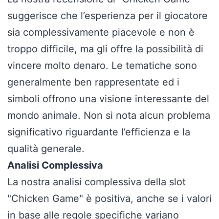
suggerisce che l’esperienza per il giocatore
sia complessivamente piacevole e non è
troppo difficile, ma gli offre la possibilità di
vincere molto denaro. Le tematiche sono
generalmente ben rappresentate ed i
simboli offrono una visione interessante del
mondo animale. Non si nota alcun problema
significativo riguardante l’efficienza e la
qualità generale.
Analisi Complessiva
La nostra analisi complessiva della slot
"Chicken Game" è positiva, anche se i valori
in base alle regole specifiche variano