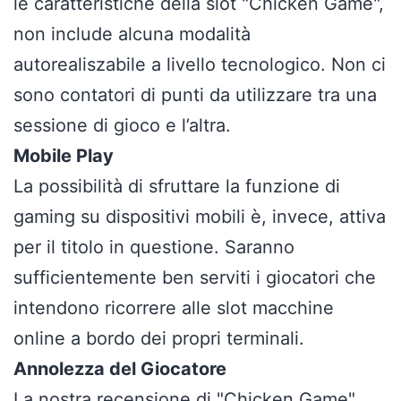
le caratteristiche della slot "Chicken Game",
non include alcuna modalità
autorealiszabile a livello tecnologico. Non ci
sono contatori di punti da utilizzare tra una
sessione di gioco e l’altra.
Mobile Play
La possibilità di sfruttare la funzione di
gaming su dispositivi mobili è, invece, attiva
per il titolo in questione. Saranno
sufficientemente ben serviti i giocatori che
intendono ricorrere alle slot macchine
online a bordo dei propri terminali.
Annolezza del Giocatore
La nostra recensione di "Chicken Game"