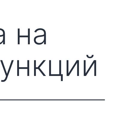
а на
функций