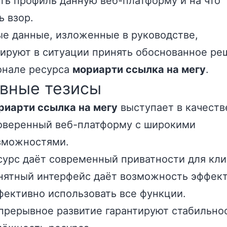
ть профиль данную веб-платформу и на что
ь взор.
е данные, изложенные в руководстве,
ируют в ситуации принять обоснованное ре
онале ресурса
мориарти ссылка на мегу
.
вные тезисы
риарти ссылка на мегу
выступает в качеств
оверенный веб-платформу с широкими
зможностями.
сурс даёт современный приватности для кли
нятный интерфейс даёт возможность эффек
фективно использовать все функции.
прерывное развитие гарантируют стабильно