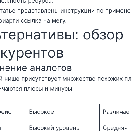
дёжность ресурса.
статье представлены инструкции по примен
риарти ссылка на мегу.
тернативы: обзор
нкурентов
нение аналогов
й нише присутствует множество похожих п
ичаются плюсы и минусы.
фейс
Высокое
Различае
а
Высокий уровень
Средняя