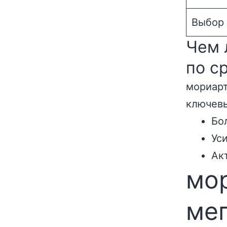
Выбор
Чем 
по с
мориарт
ключев
Бо
Ус
Ак
мор
мег