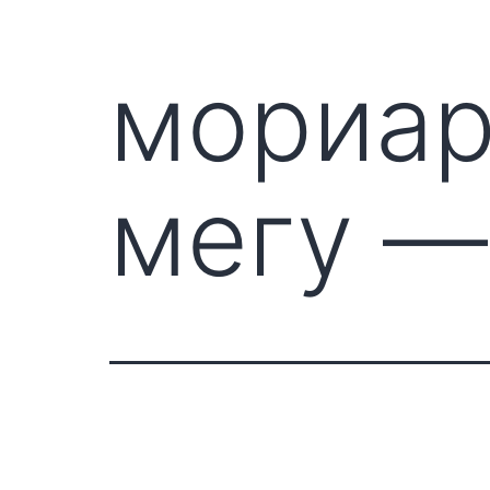
мориар
мегу —