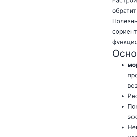
настрои
обратит
Полезны
сориент
функци
Осно
мо
пр
во
Ре
По
эф
Не