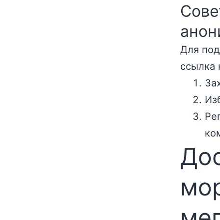
Сове
анон
Для под
ссылка 
За
Из
Ре
ко
До
мор
ме