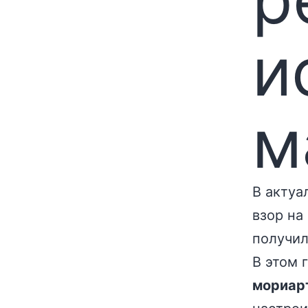
и
м
В актуа
взор на
получил
В этом 
мориарт