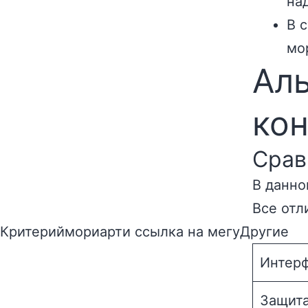
на
В 
мо
Аль
ко
Срав
В данно
Все отл
Критериймориарти ссылка на мегуДругие
Интер
Защит