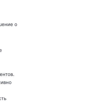
шение о
е
ентов.
тивно
сть