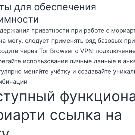
ты для обеспечения
имности
держания приватности при работе с мориар
на мегу, следует применять ряд базовых пр
ходите через Tor Browser с VPN-подключени
бегайте использования личные данные в анк
гулярно меняйте учётку и создавайте уника
мбинации
ступный функцион
иарти ссылка на
гу