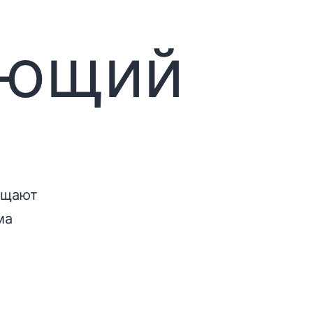
ающий
ащают
ма