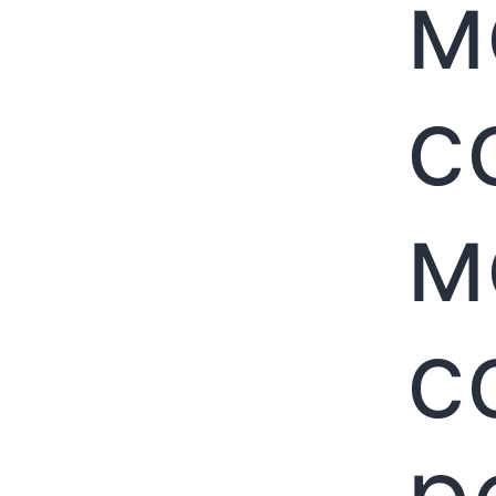
м
с
м
с
р