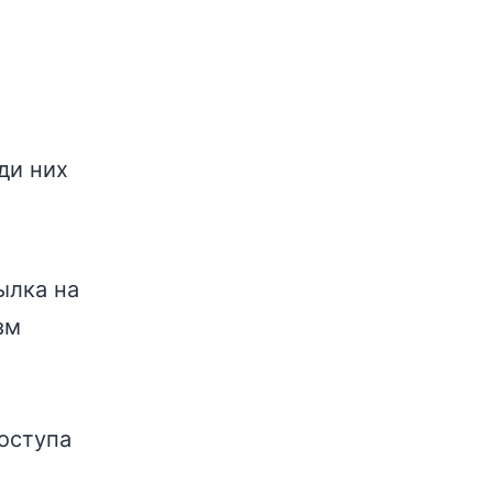
ди них
ылка на
зм
оступа