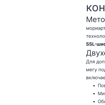
ко
Мето
мориарт
техноло
SSL-ши
Двух
Для доп
мегу по
включае
По
Ми
Об