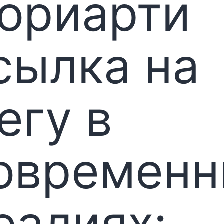
ориарти
сылка на
егу в
овременн
еалиях: