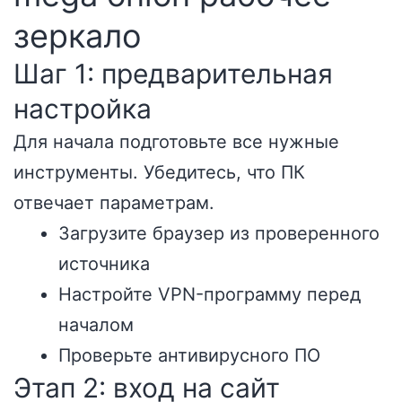
зеркало
Шаг 1: предварительная
настройка
Для начала подготовьте все нужные
инструменты. Убедитесь, что ПК
отвечает параметрам.
Загрузите браузер из проверенного
источника
Настройте VPN-программу перед
началом
Проверьте антивирусного ПО
Этап 2: вход на сайт