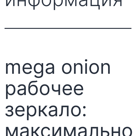
mega onion
рабочее
зеркало:
максимально