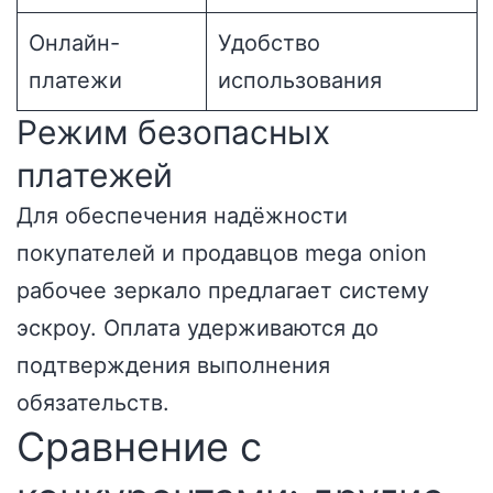
Онлайн-
Удобство
платежи
использования
Режим безопасных
платежей
Для обеспечения надёжности
покупателей и продавцов mega onion
рабочее зеркало предлагает систему
эскроу. Оплата удерживаются до
подтверждения выполнения
обязательств.
Сравнение с