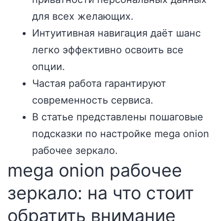
для всех желающих.
Интуитивная навигация даёт шанс
легко эффективно освоить все
опции.
Частая работа гарантируют
современность сервиса.
В статье представлены пошаговые
подсказки по настройке mega onion
рабочее зеркало.
mega onion рабочее
зеркало: на что стоит
обратить внимание