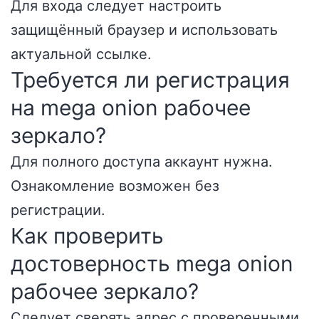
Для входа следует настроить
защищённый браузер и использовать
актуальной ссылке.
Требуется ли регистрация
на mega onion рабочее
зеркало?
Для полного доступа аккаунт нужна.
Ознакомление возможен без
регистрации.
Как проверить
достоверность mega onion
рабочее зеркало?
Следует сверять адрес с проверенными