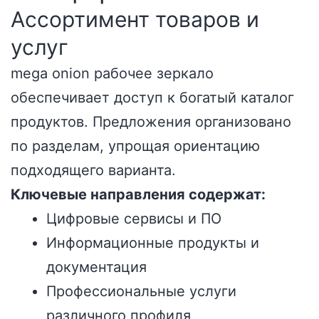
Ассортимент товаров и
услуг
mega onion рабочее зеркало
обеспечивает доступ к богатый каталог
продуктов. Предложения организовано
по разделам, упрощая ориентацию
подходящего варианта.
Ключевые направления содержат:
Цифровые сервисы и ПО
Информационные продукты и
документация
Профессиональные услуги
различного профиля