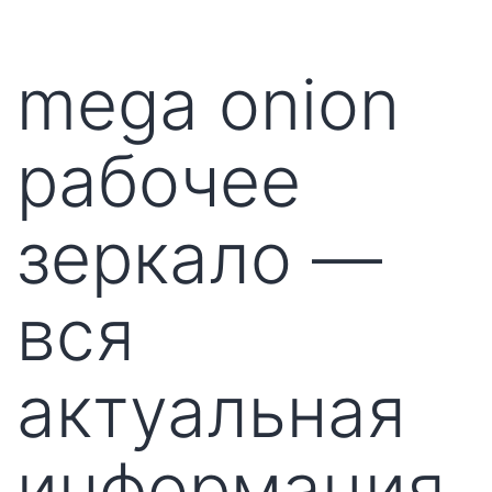
mega onion
рабочее
зеркало —
вся
актуальная
информация