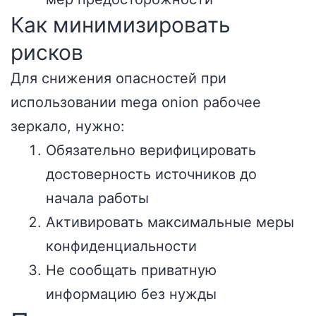
Как минимизировать
рисков
Для снижения опасностей при
использовании mega onion рабочее
зеркало, нужно:
Обязательно верифицировать
достоверность источников до
начала работы
Активировать максимальные меры
конфиденциальности
Не сообщать приватную
информацию без нужды