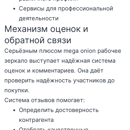
Сервисы для профессиональной
деятельности
Механизм оценок и
обратной связи
Серьёзным плюсом mega onion рабочее
зеркало выступает надёжная система
оценок и комментариев. Она даёт
проверить надёжность участников до
покупки.
Система отзывов помогает:
Определить достоверность
контрагента
Отобрать качественные