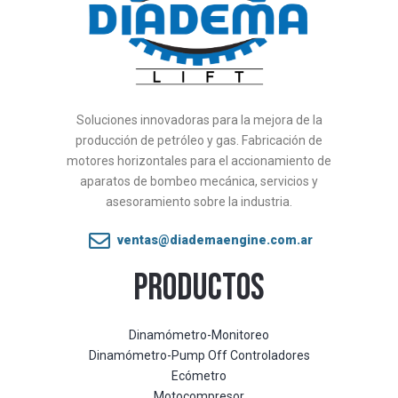
Soluciones innovadoras para la mejora de la
producción de petróleo y gas. Fabricación de
motores horizontales para el accionamiento de
aparatos de bombeo mecánica, servicios y
asesoramiento sobre la industria.
ventas@diademaengine.com.ar
PRODUCTOS
Dinamómetro-Monitoreo
Dinamómetro-Pump Off Controladores
Ecómetro
Motocompresor