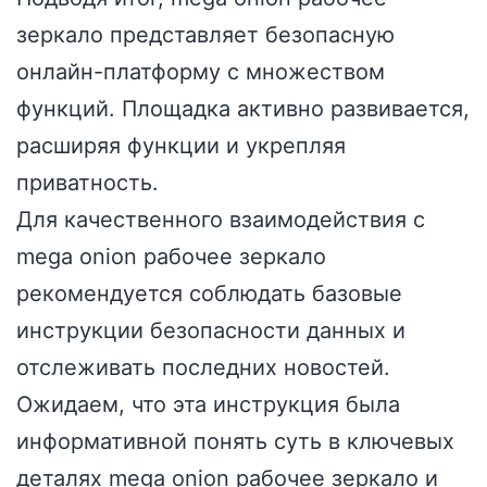
зеркало представляет безопасную
онлайн-платформу с множеством
функций. Площадка активно развивается,
расширяя функции и укрепляя
приватность.
Для качественного взаимодействия с
mega onion рабочее зеркало
рекомендуется соблюдать базовые
инструкции безопасности данных и
отслеживать последних новостей.
Ожидаем, что эта инструкция была
информативной понять суть в ключевых
деталях mega onion рабочее зеркало и