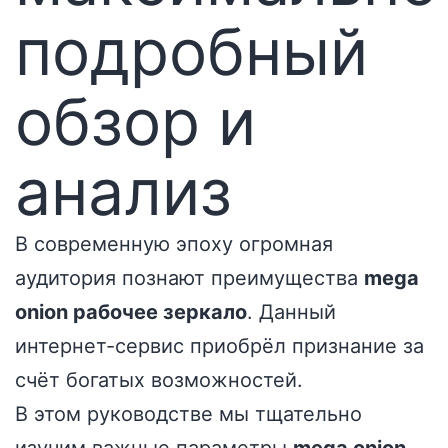
подробный
обзор и
анализ
В современную эпоху огромная
аудитория познают преимущества
mega
onion рабочее зеркало
. Данный
интернет-сервис приобрёл признание за
счёт богатых возможностей.
В этом руководстве мы тщательно