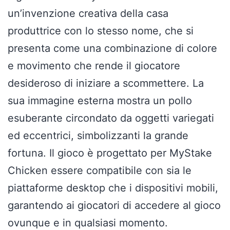
un’invenzione creativa della casa
produttrice con lo stesso nome, che si
presenta come una combinazione di colore
e movimento che rende il giocatore
desideroso di iniziare a scommettere. La
sua immagine esterna mostra un pollo
esuberante circondato da oggetti variegati
ed eccentrici, simbolizzanti la grande
fortuna. Il gioco è progettato per
MyStake
Chicken
essere compatibile con sia le
piattaforme desktop che i dispositivi mobili,
garantendo ai giocatori di accedere al gioco
ovunque e in qualsiasi momento.