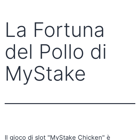
La Fortuna
del Pollo di
MyStake
Il gioco di slot "MyStake Chicken" è