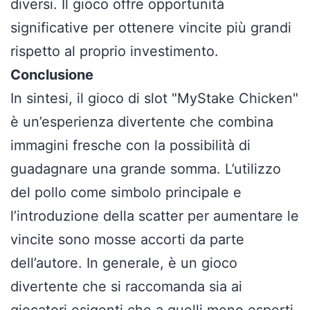
diversi. Il gioco offre opportunità
significative per ottenere vincite più grandi
rispetto al proprio investimento.
Conclusione
In sintesi, il gioco di slot "MyStake Chicken"
è un’esperienza divertente che combina
immagini fresche con la possibilità di
guadagnare una grande somma. L’utilizzo
del pollo come simbolo principale e
l’introduzione della scatter per aumentare le
vincite sono mosse accorti da parte
dell’autore. In generale, è un gioco
divertente che si raccomanda sia ai