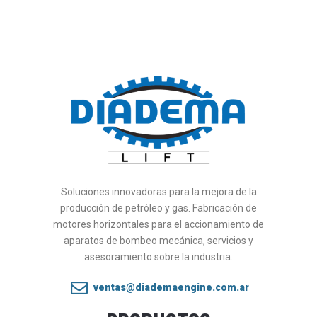
Soluciones innovadoras para la mejora de la
producción de petróleo y gas. Fabricación de
motores horizontales para el accionamiento de
aparatos de bombeo mecánica, servicios y
asesoramiento sobre la industria.
ventas@diademaengine.com.ar