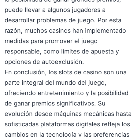
puede llevar a algunos jugadores a
desarrollar problemas de juego. Por esta
razón, muchos casinos han implementado
medidas para promover el juego
responsable, como límites de apuesta y
opciones de autoexclusión.
En conclusión, los slots de casino son una
parte integral del mundo del juego,
ofreciendo entretenimiento y la posibilidad
de ganar premios significativos. Su
evolución desde máquinas mecánicas hasta
sofisticadas plataformas digitales refleja los
cambios en la tecnología y las preferencias