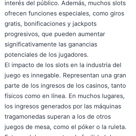
interés del público. Además, muchos slots
ofrecen funciones especiales, como giros
gratis, bonificaciones y jackpots
progresivos, que pueden aumentar
significativamente las ganancias
potenciales de los jugadores.
El impacto de los slots en la industria del
juego es innegable. Representan una gran
parte de los ingresos de los casinos, tanto
físicos como en línea. En muchos lugares,
los ingresos generados por las máquinas
tragamonedas superan a los de otros
juegos de mesa, como el póker o la ruleta.