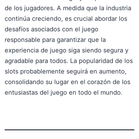
de los jugadores. A medida que la industria
continúa creciendo, es crucial abordar los
desafíos asociados con el juego
responsable para garantizar que la
experiencia de juego siga siendo segura y
agradable para todos. La popularidad de los
slots probablemente seguirá en aumento,
consolidando su lugar en el corazón de los
entusiastas del juego en todo el mundo.