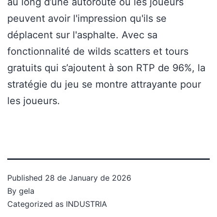
au long d’une autoroute où les joueurs
peuvent avoir l'impression qu'ils se
déplacent sur l'asphalte. Avec sa
fonctionnalité de wilds scatters et tours
gratuits qui s’ajoutent à son RTP de 96%, la
stratégie du jeu se montre attrayante pour
les joueurs.
Published
28 de January de 2026
By
gela
Categorized as
INDUSTRIA