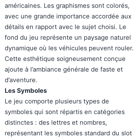
américaines. Les graphismes sont colorés,
avec une grande importance accordée aux
détails en rapport avec le sujet choisi. Le
fond du jeu représente un paysage naturel
dynamique où les véhicules peuvent rouler.
Cette esthétique soigneusement conçue
ajoute à l’ambiance générale de faste et
d’aventure.
Les Symboles
Le jeu comporte plusieurs types de
symboles qui sont répartis en catégories
distinctes : des lettres et nombres,
représentant les symboles standard du slot