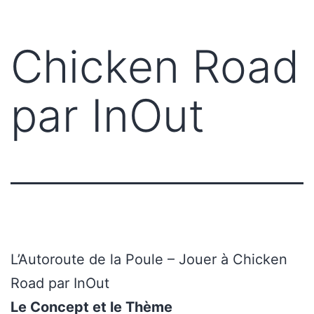
Chicken Road
par InOut
L’Autoroute de la Poule – Jouer à Chicken
Road par InOut
Le Concept et le Thème