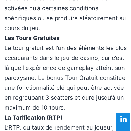
activées qu’à certaines conditions
spécifiques ou se produire aléatoirement au
cours du jeu.
Les Tours Gratuites
Le tour gratuit est l’un des éléments les plus
accaparants dans le jeu de casino, car c’est
là que l’expérience de gameplay atteint son
paroxysme. Le bonus Tour Gratuit constitue
une fonctionnalité clé qui peut être activée
en regroupant 3 scatters et dure jusqu’à un
maximum de 10 tours.
La Tarification (RTP)
L’RTP, ou taux de rendement au joueur,