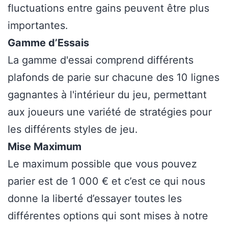
fluctuations entre gains peuvent être plus
importantes.
Gamme d’Essais
La gamme d'essai comprend différents
plafonds de parie sur chacune des 10 lignes
gagnantes à l'intérieur du jeu, permettant
aux joueurs une variété de stratégies pour
les différents styles de jeu.
Mise Maximum
Le maximum possible que vous pouvez
parier est de 1 000 € et c’est ce qui nous
donne la liberté d’essayer toutes les
différentes options qui sont mises à notre