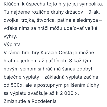
Kľúčom k úspechu tejto hry je jej symbolika.
Tu nájdeme rozličné druhy držacov – 9-ák,
dvojka, trojka, štvorica, pätina a siedmyca –
vďaka nimz sa hráči môžu udeľovať veľké
výhry.
Výplata
V rámci hrej hry Kuracie Cesta je možné
hrať na jednom až päť líniah. S každým
novým spinom si hráč má šancu zdobyti
báječné výplaty – základná výplata začína
od 500x, ale s postupným prílišením úlohy
sa výplatu zväčšuje až k 2 000 x.
Zmiznutie a Rozdelenia