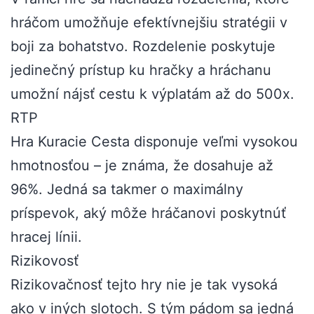
hráčom umožňuje efektívnejšiu stratégii v
boji za bohatstvo. Rozdelenie poskytuje
jedinečný prístup ku hračky a hráchanu
umožní nájsť cestu k výplatám až do 500x.
RTP
Hra Kuracie Cesta disponuje veľmi vysokou
hmotnosťou – je známa, že dosahuje až
96%. Jedná sa takmer o maximálny
príspevok, aký môže hráčanovi poskytnúť
hracej línii.
Rizikovosť
Rizikovačnosť tejto hry nie je tak vysoká
ako v iných slotoch. S tým pádom sa jedná